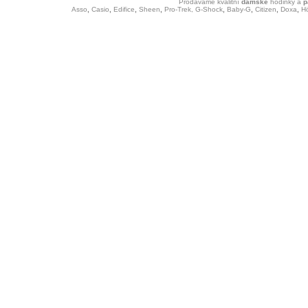
Prodáváme kvalitní
dámské
hodinky
a
p
Asso
,
Casio
,
Edifice
,
Sheen
,
Pro-Trek,
G-Shock
,
Baby-G
,
Citizen
,
Doxa
,
H