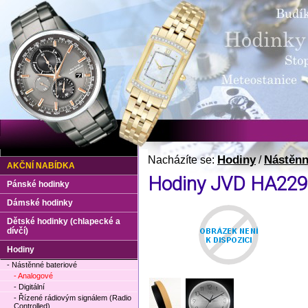
Hodiny
Nástěnn
Nacházíte se:
/
AKČNÍ NABÍDKA
Hodiny JVD HA229.
Pánské hodinky
Dámské hodinky
Dětské hodinky (chlapecké a
dívčí)
Hodiny
- Nástěnné bateriové
- Analogové
- Digitální
- Řízené rádiovým signálem (Radio
Controlled)