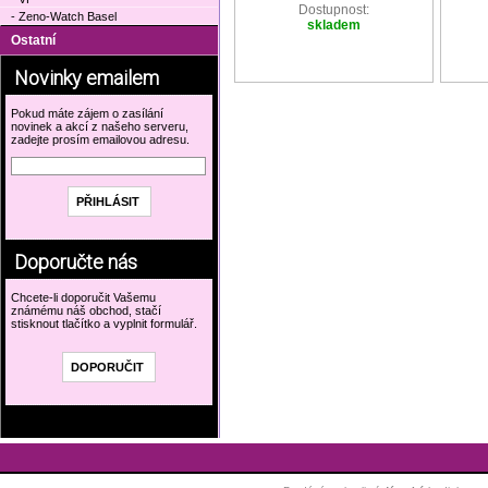
Dostupnost:
- Zeno-Watch Basel
skladem
Ostatní
Novinky emailem
Pokud máte zájem o zasílání
novinek a akcí z našeho serveru,
zadejte prosím emailovou adresu.
Doporučte nás
Chcete-li doporučit Vašemu
známému náš obchod, stačí
stisknout tlačítko a vyplnit formulář.