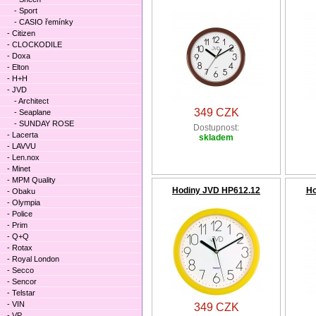
- Sport
- CASIO řemínky
- Citizen
- CLOCKODILE
- Doxa
- Elton
- H+H
- JVD
- Architect
349 CZK
- Seaplane
- SUNDAY ROSE
Dostupnost:
- Lacerta
skladem
- LAVVU
- Len.nox
- Minet
- MPM Quality
Hodiny JVD HP612.12
Ho
- Obaku
- Olympia
- Police
- Prim
- Q+Q
- Rotax
- Royal London
- Secco
- Sencor
- Telstar
- VIN
349 CZK
- VP