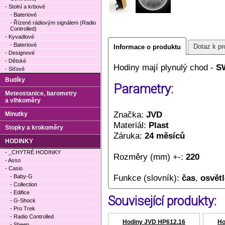
- Stolní a krbové
- Bateriové
- Řízené rádiovým signálem (Radio
Controlled)
- Kyvadlové
- Bateriové
Dotaz k pr
Informace o produktu
- Designové
- Dětské
Hodiny mají plynulý chod -
S
- Síťové
Budíky
Parametry:
Meteostanice, barometry
a vlhkoměry
Značka:
JVD
Minutky
Materiál:
Plast
Stopky a krokoměry
Záruka:
24 měsíců
HODINKY
- _CHYTRÉ HODINKY
Rozměry (mm) +-:
220
- Asso
- Casio
Funkce (slovník):
čas
,
osvětl
- Baby-G
- Collection
- Edifice
Související produkty:
- G-Shock
- Pro Trek
- Radio Controlled
Hodiny JVD HP612.16
Ho
- Sheen